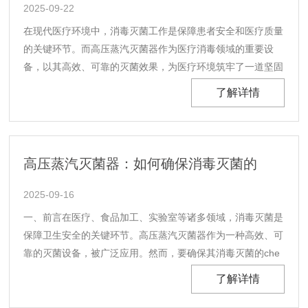
2025-09-22
在现代医疗环境中，消毒灭菌工作是保障患者安全和医疗质量
的关键环节。而高压蒸汽灭菌器作为医疗消毒领域的重要设
备，以其高效、可靠的灭菌效果，为医疗环境筑牢了一道坚固
的消毒屏障，成为医院、诊所等医疗机构的重要工具。一、工
了解详情
作原理工作原理基于高温高压蒸汽的杀菌作用。当设备运行
时，将待灭菌的物品放置在灭菌室内，通过加热产生高温高
压......
高压蒸汽灭菌器：如何确保消毒灭菌的
2025-09-16
一、前言在医疗、食品加工、实验室等诸多领域，消毒灭菌是
保障卫生安全的关键环节。高压蒸汽灭菌器作为一种高效、可
靠的灭菌设备，被广泛应用。然而，要确保其消毒灭菌的che
底性，需要从多个方面进行严格把控。二、设备的正确安装与
了解详情
维护首先，高压蒸汽灭菌器的正确安装至关重要。设备应放置
在通风良好、温度适宜的环境中，避免阳光直射和潮湿......