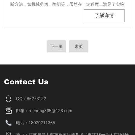
断方法，如机械剪切、酶切等，虽然在一定程度上满足了实验
需求，但存在诸多局限性。随着技术的进步，超声波DNA打断
了解详情
仪逐渐成为实验室中的重要工具，它在多个方面展现出显著的
优势，为研究人员提供了更加高效、精准的解决方......
下一页
末页
Contact Us
QQ：86278122
邮箱：rocheng365@126.com
电话：18020211365
地址：江苏省昆山市花桥国际商务城兆丰路18号亚太广场1号