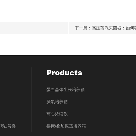
下一篇：
高压蒸汽灭菌器：如何
Products
蛋白晶体生长培养箱
厌氧培养箱
离心浓缩仪
场1号楼
摇床/叠加振荡培养箱