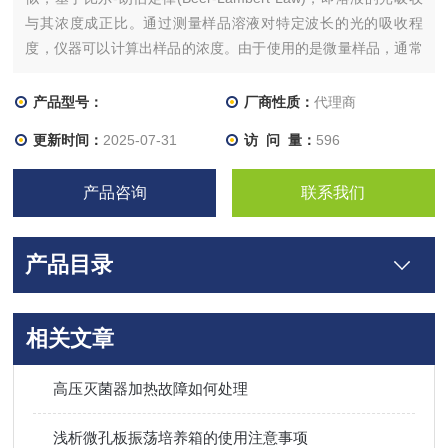
与其浓度成正比。通过测量样品溶液对特定波长的光的吸收程
度，仪器可以计算出样品的浓度。由于使用的是微量样品，通常
仪器设计有小尺寸的光路和高灵敏度的探测器，确保即使是极小
的样品也能获得准确的结果。
产品型号：
厂商性质：
代理商
更新时间：
2025-07-31
访 问 量：
596
产品咨询
联系我们
产品目录
相关文章
高压灭菌器加热故障如何处理
浅析微孔板振荡培养箱的使用注意事项