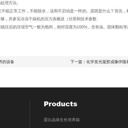
处理方法。
能正常工作，不能除水，这和不启动是一样的。原因是什么？首先，
足够，并参见冷冻干燥机的压力表概述（分类和技术参数
压后的压缩空气一般为饱和，相对湿度为100%，含有油、固体颗粒等
养的设备
下一篇：
化学发光凝胶成像伴随
Products
蛋白晶体生长培养箱